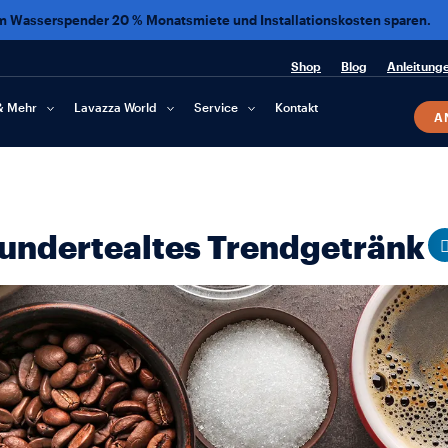
im Wasserspender 20 % Monatsmiete und Installationskosten sparen.
Shop
Blog
Anleitung
& Mehr
Lavazza World
Service
Kontakt
A
hundertealtes Trendgetränk