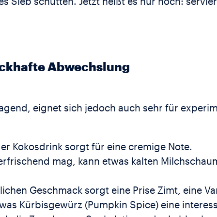
s Sieb schütten. Jetzt heißt es nur noch: servie
ackhafte Abwechslung
gend, eignet sich jedoch auch sehr für experim
der Kokosdrink sorgt für eine cremige Note.
erfrischend mag, kann etwas kalten Milchschau
ichen Geschmack sorgt eine Prise Zimt, eine Van
etwas Kürbisgewürz (Pumpkin Spice) eine intere