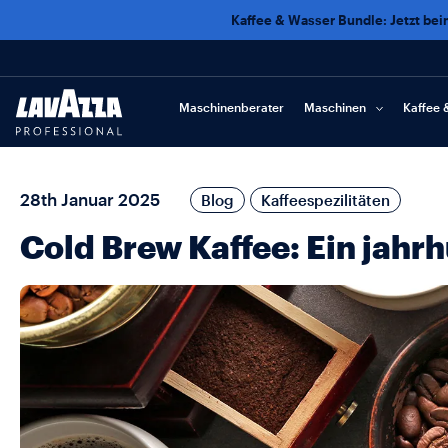
Kaffee & Wasser Bundle: Jetzt be
Maschinenberater
Maschinen
Kaffee 
28th Januar 2025
Blog
Kaffeespezilitäten
Cold Brew Kaffee: Ein jahr