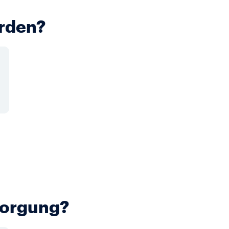
erden?
rsorgung?