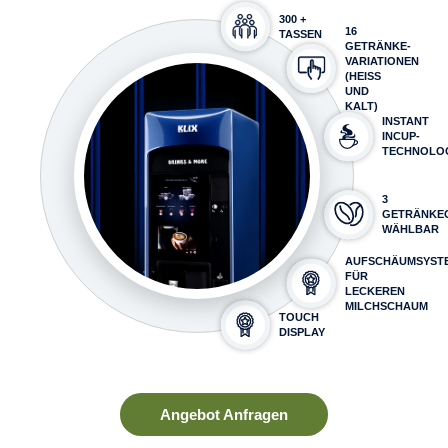
300 +
16
TASSEN
GETRÄNKE-
VARIATIONEN
(HEISS U
ND K
ALT)
INSTANT
INCUP-
TECHNOLO
3
GETRÄNKEG
ÄHLBAR
AUFSCHÄUMSYST
FÜR
LECKEREN
MILCHSCHAUM
TOUCH
DISPLAY
Angebot Anfragen