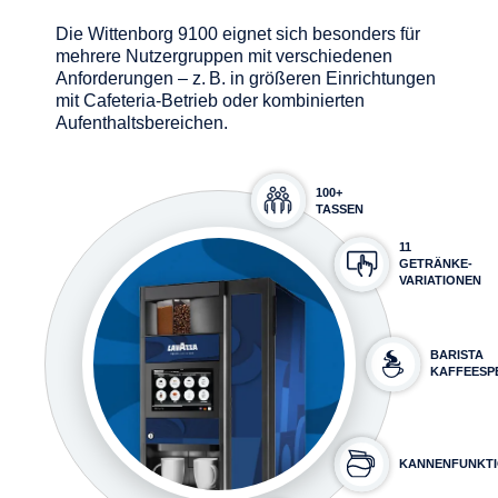
Die Wittenborg 9100 eignet sich besonders für
mehrere Nutzergruppen mit verschiedenen
Anforderungen – z. B. in größeren Einrichtungen
mit Cafeteria-Betrieb oder kombinierten
Aufenthaltsbereichen.
100+
TASSEN
11
GETRÄNKE-
VARIATIONEN
BARISTA
KAFFEESP
KANNENFUNKT