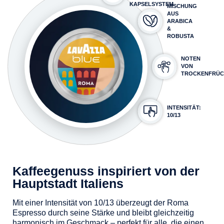
KAPSELSYSTEM
MISCHUNG
AUS
ARABICA
&
ROBUSTA
NOTEN
VON
TROCKENFRÜC
INTENSITÄT:
10/13
Kaffeegenuss inspiriert von der
Hauptstadt Italiens
Mit einer Intensität von 10/13 überzeugt der Roma
Espresso durch seine Stärke und bleibt gleichzeitig
harmonisch im Geschmack – perfekt für alle, die einen