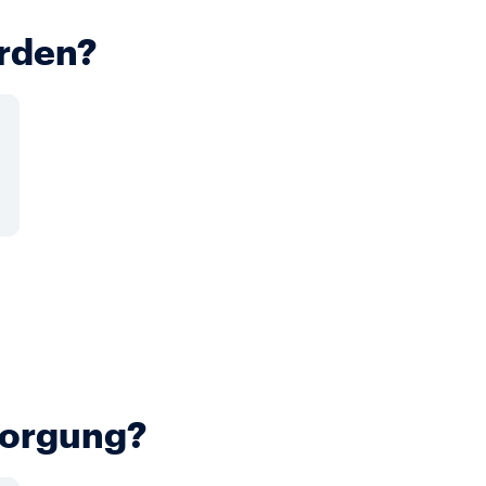
erden?
rsorgung?