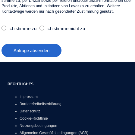
stimme zu, per E‑Mail sowie per Telefon und/oder SMS-Informationen über
Produkte, Aktionen und Initiativen von Lavazza zu erhalten. Weitere
Kontaktwege werden nur nach gesonderter Zustimmung genutzt.
Ich stimme zu
Ich stimme nicht zu
Anfrage absenden
RECHTLICHES
Impressum
Barrierefreiheitserklärung
Datenschutz
Cookie-Richtlinie
Nutzungsbedingungen
Allgemeine Geschäftsbedingungen (AGB)