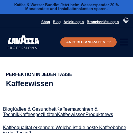
Kaffee & Wasser Bundle: Jetzt beim Wasserspender 20 %
Monatsmiete und Installationskosten sparen.
Shop
Blog
Anleitungen
Branchenlösungen
ANGEBOT ANFRAGEN
PERFEKTION IN JEDER TASSE
Kaffeewissen
Blog
Kaffee & Gesundheit
Kaffeemaschinen &
Technik
Kaffeespezilitäten
Kaffeewissen
Produktnews
Kaffeequalität erkennen: Welche ist die beste Kaffeebohne
in der Tasse?