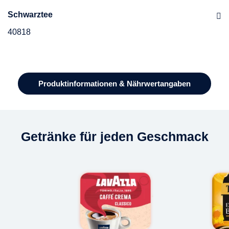
Schwarztee
40818
Zutaten
Bezeichnung: KRÄUTERTEE AUS EISENKRAUT UND
Produktinformationen & Nährwertangaben
MINZE
Zutaten: Verbene (Eisenkraut), grüne Minze, Pfefferminze.
Getränke für jeden Geschmack