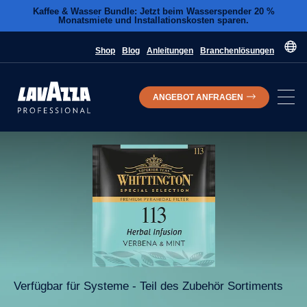
Kaffee & Wasser Bundle: Jetzt beim Wasserspender 20 %
Monatsmiete und Installationskosten sparen.
Shop
Blog
Anleitungen
Branchenlösungen
ANGEBOT ANFRAGEN
Verfügbar für Systeme - Teil des
Zubehör
Sortiments