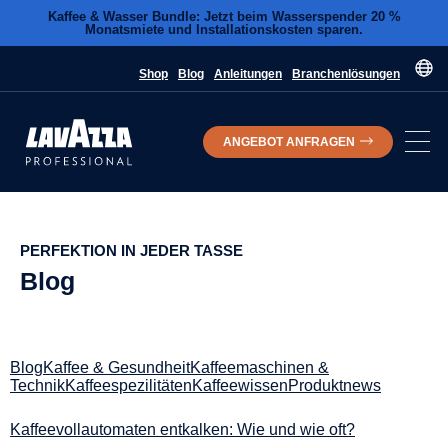
Kaffee & Wasser Bundle: Jetzt beim Wasserspender 20 %
Monatsmiete und Installationskosten sparen.
Shop
Blog
Anleitungen
Branchenlösungen
ANGEBOT ANFRAGEN
PERFEKTION IN JEDER TASSE
Blog
Blog
Kaffee & Gesundheit
Kaffeemaschinen &
Technik
Kaffeespezilitäten
Kaffeewissen
Produktnews
Kaffeevollautomaten entkalken: Wie und wie oft?